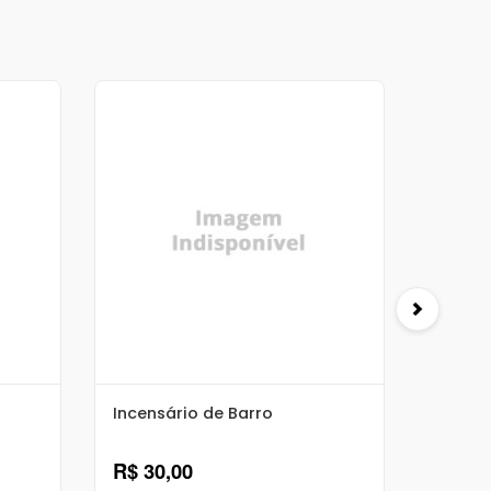
Incensário de Barro
Carvã
R$ 30,00
R$ 12